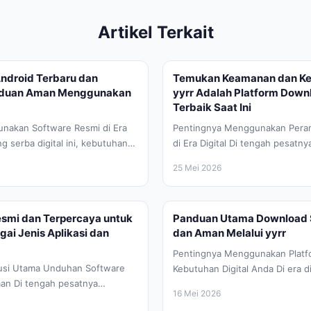
Artikel Terkait
ndroid Terbaru dan
Temukan Keamanan dan Ke
nduan Aman Menggunakan
yyrr Adalah Platform Down
Terbaik Saat Ini
nakan Software Resmi di Era
Pentingnya Menggunakan Peran
ng serba digital ini, kebutuhan
di Era Digital Di tengah pesat
ak atau software yang...
teknologi informasi, kebutuhan
25 Mei 2026
lunak atau aplikasi...
Resmi dan Terpercaya untuk
Panduan Utama Download 
ai Jenis Aplikasi dan
dan Aman Melalui yyrr
Pentingnya Menggunakan Platf
lusi Utama Unduhan Software
Kebutuhan Digital Anda Di era di
an Di tengah pesatnya
berkembang pesat saat ini, ke
16 Mei 2026
logi digital, kebutuhan akan
perangkat lunak...