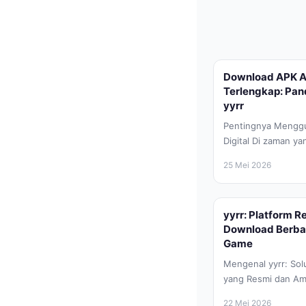
Download APK A
Terlengkap: Pa
yyrr
Pentingnya Menggu
Digital Di zaman ya
akan perangkat lun
25 Mei 2026
yyrr: Platform 
Download Berbag
Game
Mengenal yyrr: So
yang Resmi dan Am
perkembangan tekno
22 Mei 2026