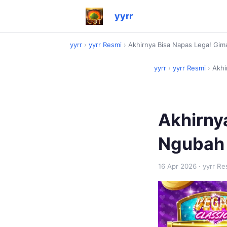
yyrr
yyrr
›
yyrr Resmi
›
Akhirnya Bisa Napas Lega! Gim
yyrr
›
yyrr Resmi
›
Akhi
Akhirny
Ngubah 
16 Apr 2026
· yyrr Re