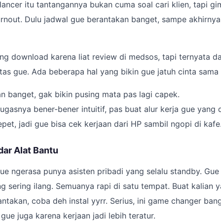
eelancer itu tantangannya bukan cuma soal cari klien, tapi g
rnout. Dulu jadwal gue berantakan banget, sampe akhirnya
ng download karena liat review di medsos, tapi ternyata
itas gue. Ada beberapa hal yang bikin gue jatuh cinta sama 
an banget, gak bikin pusing mata pas lagi capek.
ugasnya bener-bener intuitif, pas buat alur kerja gue yang 
pet, jadi gue bisa cek kerjaan dari HP sambil ngopi di kafe
dar Alat Bantu
gue ngerasa punya asisten pribadi yang selalu standby. Gue 
ang sering ilang. Semuanya rapi di satu tempat. Buat kalian 
antakan, coba deh instal yyrr. Serius, ini game changer ban
ue juga karena kerjaan jadi lebih teratur.