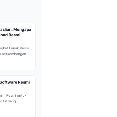
aslian: Mengapa
load Resmi
gkat Lunak Resmi
nya perkembangan
 akan perangkat
Software Resmi
orm Resmi untuk
gital yang
butuhan akan