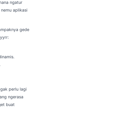
imana ngatur
 nemu aplikasi
 dampaknya gede
yyrr:
dinamis.
.
gak perlu lagi
yang ngerasa
get buat