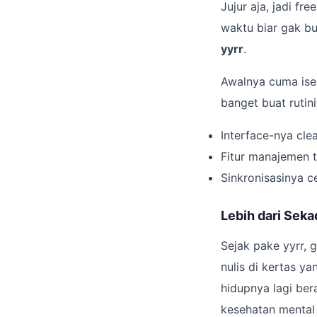
Jujur aja, jadi fr
waktu biar gak bu
yyrr
.
Awalnya cuma ise
banget buat rutin
Interface-nya cle
Fitur manajemen t
Sinkronisasinya ce
Lebih dari Seka
Sejak pake yyrr, 
nulis di kertas y
hidupnya lagi ber
kesehatan mental g