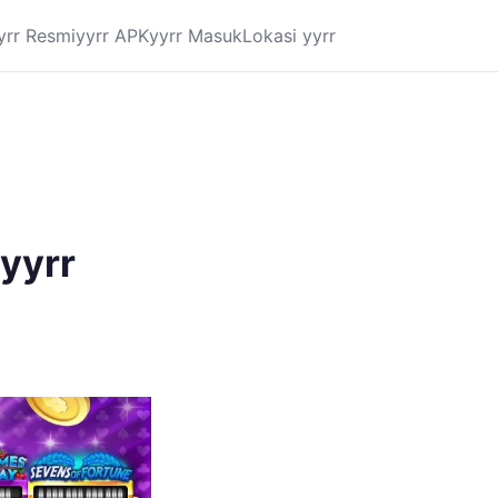
yrr Resmi
yyrr APK
yyrr Masuk
Lokasi yyrr
yyrr