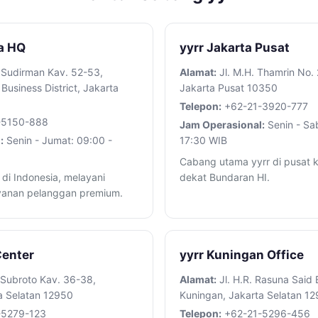
ia HQ
yyrr Jakarta Pusat
 Sudirman Kav. 52-53,
Alamat:
Jl. M.H. Thamrin No.
Business District, Jakarta
Jakarta Pusat 10350
Telepon:
+62-21-3920-777
-5150-888
Jam Operasional:
Senin - Sa
:
Senin - Jumat: 09:00 -
17:30 WIB
Cabang utama yyrr di pusat k
 di Indonesia, melayani
dekat Bundaran HI.
ayanan pelanggan premium.
Center
yyrr Kuningan Office
 Subroto Kav. 36-38,
Alamat:
Jl. H.R. Rasuna Said 
a Selatan 12950
Kuningan, Jakarta Selatan 1
-5279-123
Telepon:
+62-21-5296-456