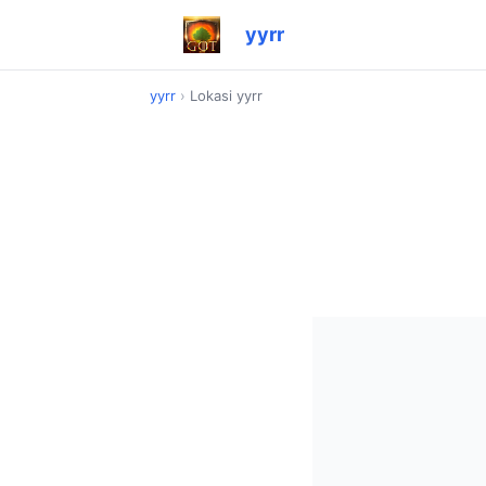
yyrr
yyrr
›
Lokasi yyrr