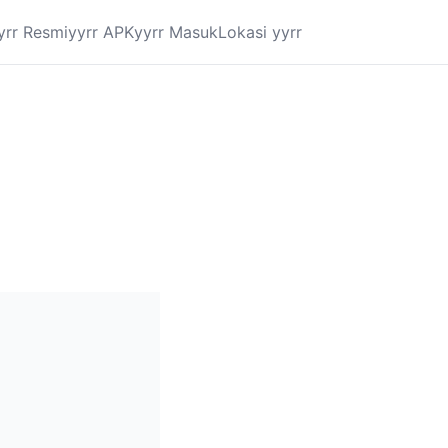
yrr Resmi
yyrr APK
yyrr Masuk
Lokasi yyrr