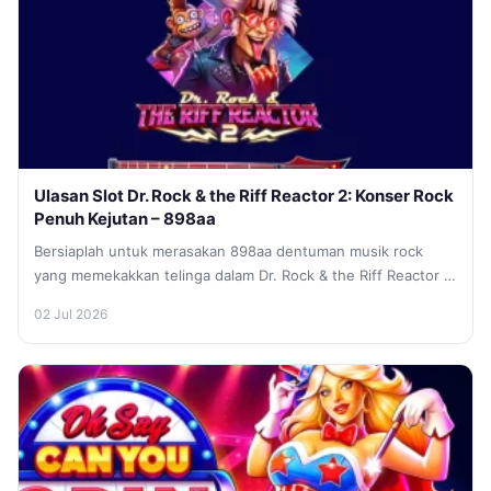
Ulasan Slot Dr. Rock & the Riff Reactor 2: Konser Rock
Penuh Kejutan – 898aa
Bersiaplah untuk merasakan 898aa dentuman musik rock
yang memekakkan telinga dalam Dr. Rock & the Riff Reactor 2,
sebuah mahakarya...
02 Jul 2026