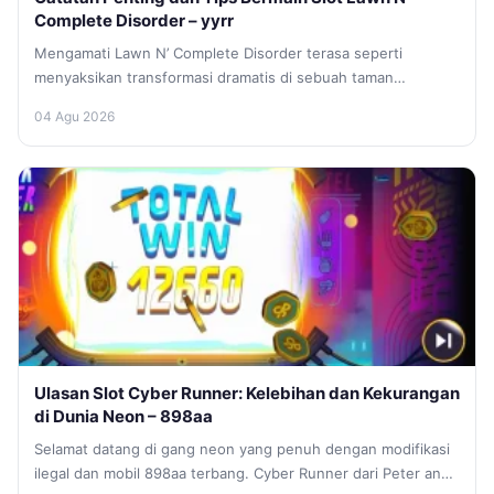
Complete Disorder – yyrr
Mengamati Lawn N’ Complete Disorder terasa seperti
menyaksikan transformasi dramatis di sebuah taman
dongeng. Visualnya yang kini dipenuhi yyrr api...
04 Agu 2026
Ulasan Slot Cyber Runner: Kelebihan dan Kekurangan
di Dunia Neon – 898aa
Selamat datang di gang neon yang penuh dengan modifikasi
ilegal dan mobil 898aa terbang. Cyber Runner dari Peter and